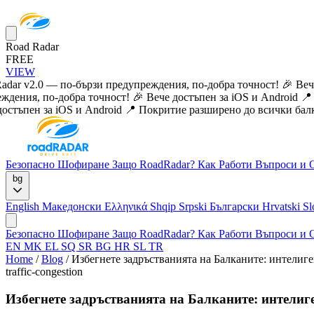
Road Radar
FREE
VIEW
r v2.0 — по-бързи предупреждения, по-добра точност!
🎉 Вече д
ения, по-добра точност!
🎉 Вече достъпен за iOS и Android
📍 По
тъпен за iOS и Android
📍 Покритие разширено до всички балкан
Безопасно Шофиране
Защо RoadRadar?
Как Работи
Въпроси и 
bg
English
Македонски
Ελληνικά
Shqip
Srpski
Български
Hrvatski
Sl
Безопасно Шофиране
Защо RoadRadar?
Как Работи
Въпроси и 
EN
MK
EL
SQ
SR
BG
HR
SL
TR
Home
/
Blog
/
Избегнете задръстванията на Балканите: интелиг
traffic-congestion
Избегнете задръстванията на Балканите: интелиг