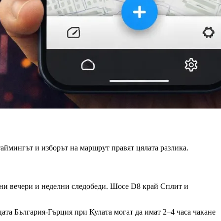
 таймингът и изборът на маршрут правят цялата разлика.
ни вечери и неделни следобеди. Шосе D8 край Сплит и
та България-Гърция при Кулата могат да имат 2–4 часа чакане