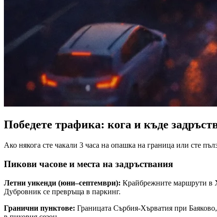
Победете трафика: кога и къде задръст
Ако някога сте чакали 3 часа на опашка на граница или сте пъл
Пикови часове и места на задръствания
Летни уикенди (юни–септември):
Крайбрежните маршрути в Хъ
Дубровник се превръща в паркинг.
Гранични пунктове:
Границата Сърбия-Хърватия при Баяково, 
в пиковия сезон.