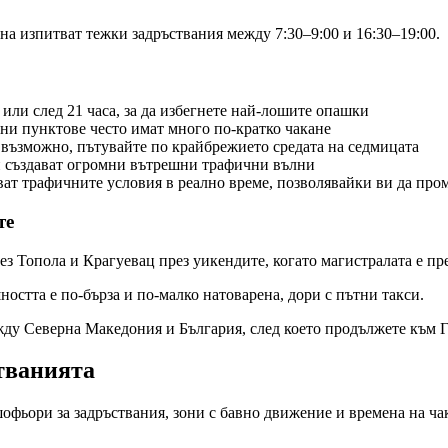
на изпитват тежки задръствания между 7:30–9:00 и 16:30–19:00.
или след 21 часа, за да избегнете най-лошите опашки
и пунктове често имат много по-кратко чакане
възможно, пътувайте по крайбрежието средата на седмицата
създават огромни вътрешни трафични вълни
ат трафичните условия в реално време, позволявайки ви да пром
те
 Топола и Крагуевац през уикендите, когато магистралата е пр
остта е по-бърза и по-малко натоварена, дори с пътни такси.
ду Северна Македония и България, след което продължете към Г
тванията
офьори за задръствания, зони с бавно движение и времена на ча