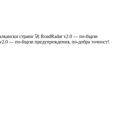
кански страни
🚀 RoadRadar v2.0 — по-бързи
0 — по-бързи предупреждения, по-добра точност!