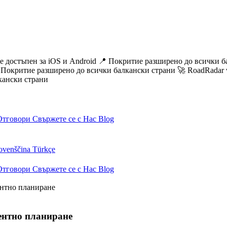
остъпен за iOS и Android
📍 Покритие разширено до всички бал
критие разширено до всички балкански страни
🚀 RoadRadar v2.
ски страни
Отговори
Свържете се с Нас
Blog
ovenščina
Türkçe
Отговори
Свържете се с Нас
Blog
ентно планиране
ентно планиране