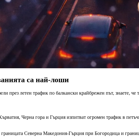
ванията са най-лоши
зели през летен трафик по балкански крайбрежен път, знаете, че
рватия, Черна гора и Гърция изпитват огромен трафик в петъч
границата Северна Македония-Гърция при Богородица и граница