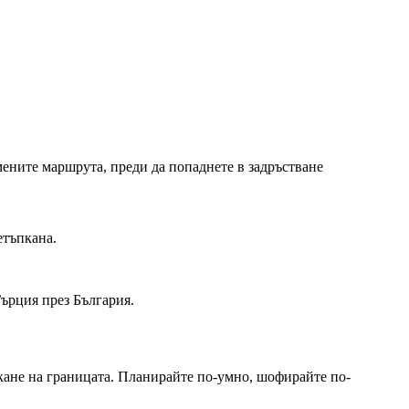
ените маршрута, преди да попаднете в задръстване
етъпкана.
ърция през България.
кане на границата. Планирайте по-умно, шофирайте по-