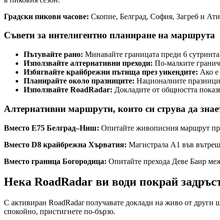
Градски пикови часове:
Скопие, Белград, София, Загреб и Ати
Съвети за интелигентно планиране на маршрута
Пътувайте рано:
Минавайте границата преди 6 сутринта 
Използвайте алтернативни преходи:
По-малките граничн
Избягвайте крайбрежни пътища през уикендите:
Ако е 
Планирайте около празниците:
Националните празници 
Използвайте RoadRadar:
Докладите от общността показв
Алтернативни маршрути, които си струва да знае
Вместо E75 Белград–Ниш:
Опитайте живописния маршрут през
Вместо D8 крайбрежна Хърватия:
Магистрала A1 във вътрешн
Вместо граница Богородица:
Опитайте прехода Деве Баир меж
Нека RoadRadar ви води покрай задръс
С активиран RoadRadar получавате доклади на живо от други ш
спокойно, пристигнете по-бързо.