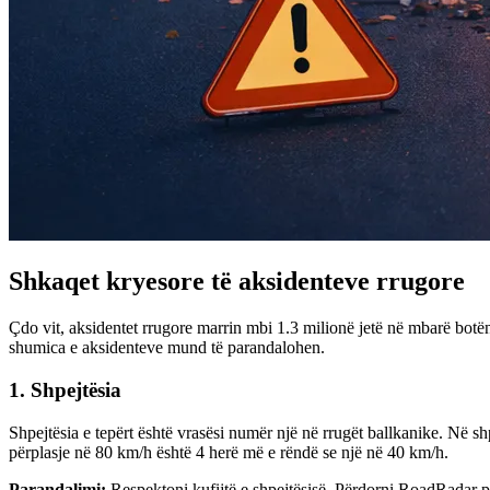
Shkaqet kryesore të aksidenteve rrugore
Çdo vit, aksidentet rrugore marrin mbi 1.3 milionë jetë në mbarë bot
shumica e aksidenteve mund të parandalohen.
1. Shpejtësia
Shpejtësia e tepërt është vrasësi numër një në rrugët ballkanike. Në shp
përplasje në 80 km/h është 4 herë më e rëndë se një në 40 km/h.
Parandalimi:
Respektoni kufijtë e shpejtësisë. Përdorni RoadRadar pë