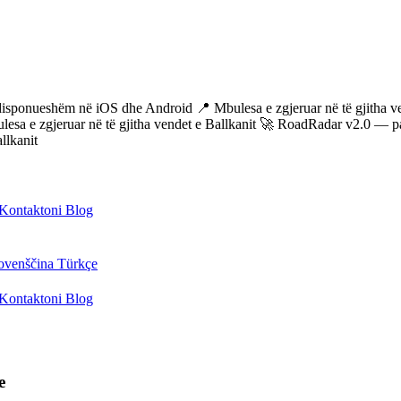
isponueshëm në iOS dhe Android
📍 Mbulesa e zgjeruar në të gjitha ven
a e zgjeruar në të gjitha vendet e Ballkanit
🚀 RoadRadar v2.0 — paral
kanit
Kontaktoni
Blog
ovenščina
Türkçe
Kontaktoni
Blog
e