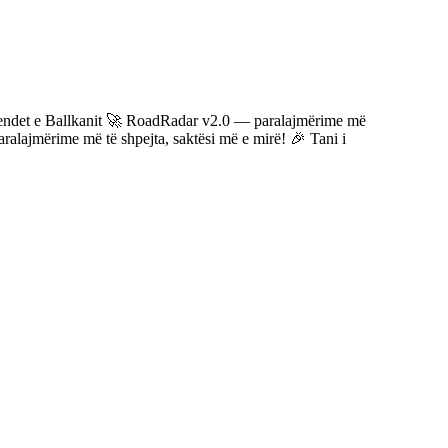
det e Ballkanit
🚀 RoadRadar v2.0 — paralajmërime më
ajmërime më të shpejta, saktësi më e mirë!
🎉 Tani i