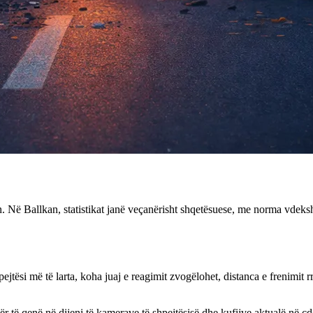
ën. Në Ballkan, statistikat janë veçanërisht shqetësuese, me norma vde
ejtësi më të larta, koha juaj e reagimit zvogëlohet, distanca e frenimit 
r të qenë në dijeni të kamerave të shpejtësisë dhe kufijve aktualë në çd