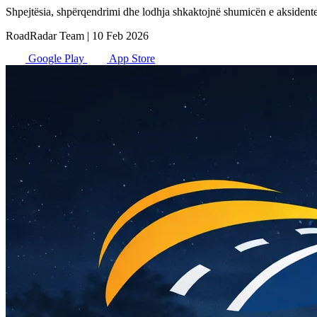
Shpejtësia, shpërqendrimi dhe lodhja shkaktojnë shumicën e aksident
RoadRadar Team
|
10 Feb 2026
Google Play
App Store