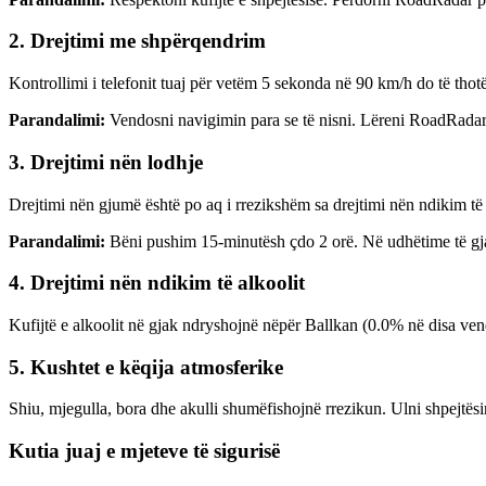
2. Drejtimi me shpërqendrim
Kontrollimi i telefonit tuaj për vetëm 5 sekonda në 90 km/h do të tho
Parandalimi:
Vendosni navigimin para se të nisni. Lëreni RoadRadar 
3. Drejtimi nën lodhje
Drejtimi nën gjumë është po aq i rrezikshëm sa drejtimi nën ndikim të
Parandalimi:
Bëni pushim 15-minutësh çdo 2 orë. Në udhëtime të gjata
4. Drejtimi nën ndikim të alkoolit
Kufijtë e alkoolit në gjak ndryshojnë nëpër Ballkan (0.0% në disa vend
5. Kushtet e këqija atmosferike
Shiu, mjegulla, bora dhe akulli shumëfishojnë rrezikun. Ulni shpejtës
Kutia juaj e mjeteve të sigurisë