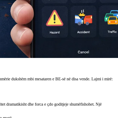
kshmërie dukshëm mbi mesataren e BE-së në disa vende. Lajmi i mirë:
rritet dramatikisht dhe forca e çdo goditjeje shumëfishohet. Një
o rrugë.