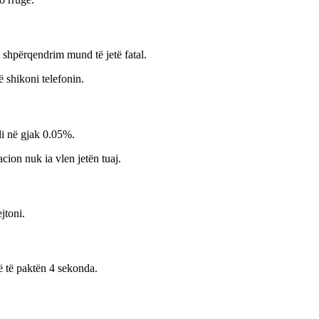
 shpërqendrim mund të jetë fatal.
 shikoni telefonin.
li në gjak 0.05%.
ion nuk ia vlen jetën tuaj.
jtoni.
ë të paktën 4 sekonda.