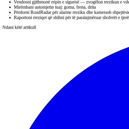
Vendosni gjithmonë rripin e sigurisë — zvogëlon rrezikun e v
Mirëmbani automjetin tuaj: goma, frena, drita
Përdorni RoadRadar për alarme rreziku dhe kamerash shpejtësi
Raportoni rreziqet që shihni për të paralajmëruar shoferët e tjerë
Ndani këtë artikull