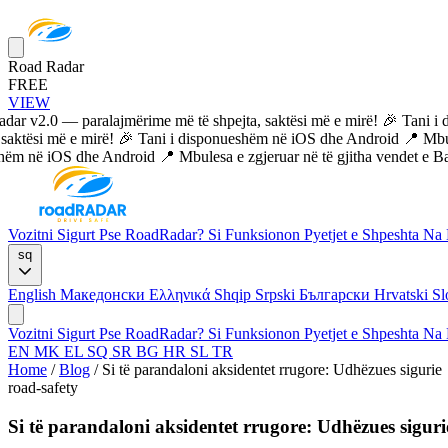
Road Radar
FREE
VIEW
 v2.0 — paralajmërime më të shpejta, saktësi më e mirë!
🎉 Tani i d
aktësi më e mirë!
🎉 Tani i disponueshëm në iOS dhe Android
📍 Mbules
m në iOS dhe Android
📍 Mbulesa e zgjeruar në të gjitha vendet e Ball
Vozitni Sigurt
Pse RoadRadar?
Si Funksionon
Pyetjet e Shpeshta
Na 
sq
English
Македонски
Ελληνικά
Shqip
Srpski
Български
Hrvatski
Sl
Vozitni Sigurt
Pse RoadRadar?
Si Funksionon
Pyetjet e Shpeshta
Na 
EN
MK
EL
SQ
SR
BG
HR
SL
TR
Home
/
Blog
/
Si të parandaloni aksidentet rrugore: Udhëzues sigurie
road-safety
Si të parandaloni aksidentet rrugore: Udhëzues siguri