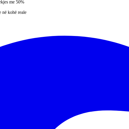
dekjes me 50%
e në kohë reale