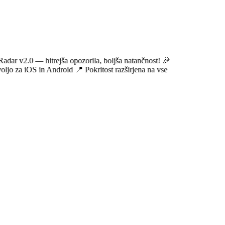
2.0 — hitrejša opozorila, boljša natančnost!
🎉
za iOS in Android
📍 Pokritost razširjena na vse