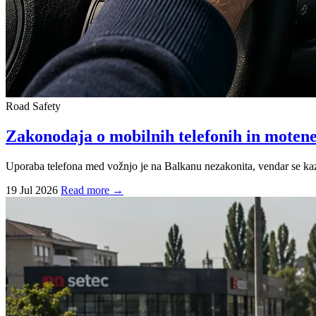
Road Safety
Zakonodaja o mobilnih telefonih in moten
Uporaba telefona med vožnjo je na Balkanu nezakonita, vendar se kazni
19 Jul 2026
Read more →