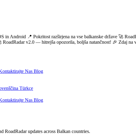
 Android
📍 Pokritost razširjena na vse balkanske države
🚀 RoadRadar v
Radar v2.0 — hitrejša opozorila, boljša natančnost!
🎉 Zdaj na voljo 
Kontaktirajte Nas
Blog
ovenščina
Türkçe
Kontaktirajte Nas
Blog
, and RoadRadar updates across Balkan countries.