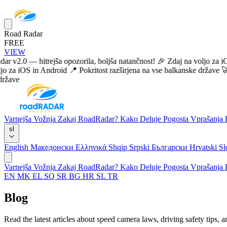
Road Radar
FREE
VIEW
0 — hitrejša opozorila, boljša natančnost!
🎉 Zdaj na voljo za iOS in
 iOS in Android
📍 Pokritost razširjena na vse balkanske države
🚀 Road
Varnejša Vožnja
Zakaj RoadRadar?
Kako Deluje
Pogosta Vprašanja
sl
English
Македонски
Ελληνικά
Shqip
Srpski
Български
Hrvatski
Sl
Varnejša Vožnja
Zakaj RoadRadar?
Kako Deluje
Pogosta Vprašanja
EN
MK
EL
SQ
SR
BG
HR
SL
TR
Blog
Read the latest articles about speed camera laws, driving safety tips