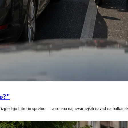
no?"
e, izgledajo hitro in spretno — a so ena najnevarnejših navad na balkans